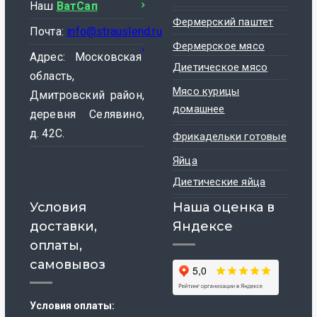
Наш
ВатСап
Фермерский паштет
Почта:
info@strauslend.ru
Фермерское мясо
Адрес: Московская
Диетическое мясо
область,
Мясо курицы
Дмитровский район,
домашнее
деревня Селявино,
д. 42С.
Фрикадельки готовые
Яйца
Диетические яйца
Условия
Наша оценка в
доставки,
Яндексе
оплаты,
самовывоз
Условия оплаты: