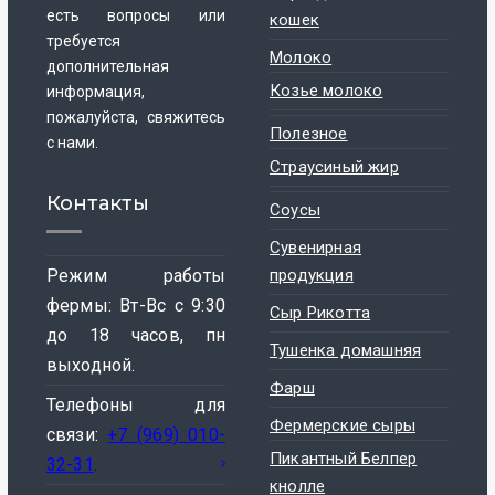
есть вопросы или
кошек
требуется
Молоко
дополнительная
Козье молоко
информация,
пожалуйста, свяжитесь
Полезное
с нами.
Страусиный жир
Контакты
Соусы
Сувенирная
Режим работы
продукция
фермы: Вт-Вс с 9:30
Сыр Рикотта
до 18 часов, пн
Тушенка домашняя
выходной.
Фарш
Телефоны для
Фермерские сыры
связи:
+7 (969) 010-
Пикантный Белпер
32-31
.
кнолле