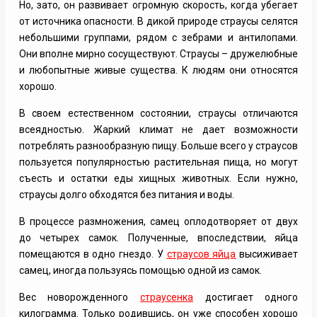
Но, зато, он развивает огромную скорость, когда убегает
от источника опасности. В дикой природе страусы селятся
небольшими группами, рядом с зебрами и антилопами.
Они вполне мирно сосуществуют. Страусы – дружелюбные
и любопытные живые существа. К людям они относятся
хорошо.
В своем естественном состоянии, страусы отличаются
всеядностью. Жаркий климат не дает возможности
потреблять разнообразную пищу. Больше всего у страусов
пользуется популярностью растительная пища, но могут
съесть и остатки еды хищных животных. Если нужно,
страусы долго обходятся без питания и воды.
В процессе размножения, самец оплодотворяет от двух
до четырех самок. Полученные, впоследствии, яйца
помещаются в одно гнездо. У
страусов яйца
высиживает
самец, иногда пользуясь помощью одной из самок.
Вес новорожденного
страусенка
достигает одного
килограмма. Только родившись, он уже способен хорошо