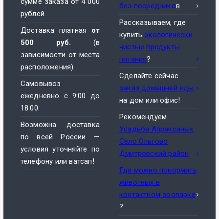
сумме заказа от 4 000
без посреднико
в
.
рублей.
Рассказываем, где
Доставка платная
от
купить
экологически
500 руб.
(в
чистые продукты
зависимости от места
питания
?
расположения).
Сделайте сейчас
Самовывоз
заказ домашней ед
ы
ежедневно с 9:00 до
на дом или офис!
18:00.
Рекомендуем
Возможна доставка
Усадьба Апраксиных
по всей России —
Село Ольгово
условия уточняйте по
Дмитровский район
телефону или ватсап!
Где можно покормить
животных в
контактном зоопарке
?