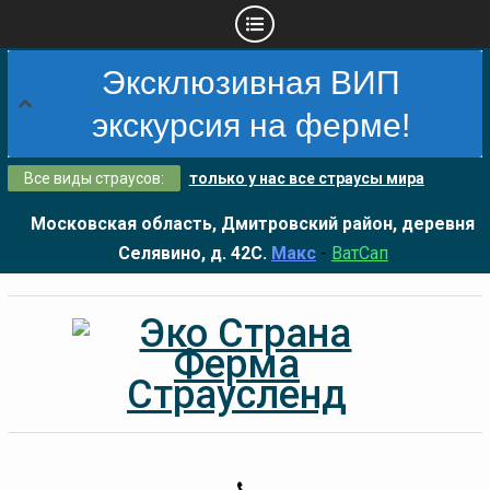
Skip
Эксклюзивная ВИП
to
content
экскурсия на ферме!
Все виды страусов:
только у нас все страусы мира
Московская область, Дмитровский район, деревня
Селявино, д. 42С.
Макс
-
ВатСап