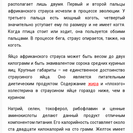
располагает лишь двумя. Первый и второй пальцы
африканского страуса исчезли в процессе эволюции. У
третьего пальца есть мощный коготь, четвертый
значительно уступает ему по размеру и не имеет когтя.
Когда птица стоит или ходит, она пользуется обоими
пальцами. В процессе бега, страус опирается, также, на
коготь.
Яйцо африканского страуса может быть весом до двух
килограмм и быть эквивалентом сорока средних куриных
яиц. Крупные габариты – не единственное достоинство
страусиного яйца. Оно является питательным
диетическим продуктом. Содержание
жира
и «плохого»
холестерина в страусином яйце гораздо ниже, чем в
курином.
Натрий, селен, токоферол, рибофлавин и ценные
аминокислоты делают данный продукт отличным
компонентом питания. Его калорийность составляет около
ста двадцати килокалорий на сто грамм. Желток имеет