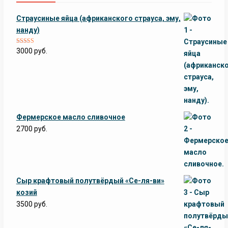
Страусиные яйца (африканского страуса, эму,
нанду)
Оценка
5.00
3000
руб.
из 5
Фермерское масло сливочное
2700
руб.
Сыр крафтовый полутвёрдый «Се-ля-ви»
козий
3500
руб.