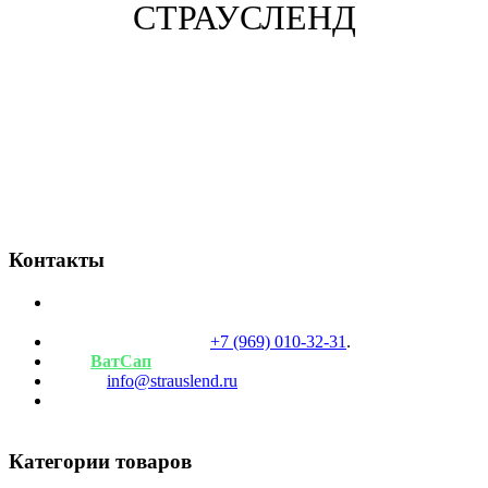
СТРАУСЛЕНД
Обращаем ваше внимание, что наши животные
предназначены исключительно для мясного производства. Мы
не осуществляем продажу животных в живом виде. Если у вас
есть вопросы или требуется дополнительная информация,
пожалуйста, свяжитесь с нами.
Контакты
Режим работы фермы: Вт-Вс с 9:30 до 18 часов, пн
выходной.
Телефоны для связи:
+7 (969) 010-32-31
.
Наш
ВатСап
Почта:
info@strauslend.ru
Адрес: Московская область, Дмитровский район,
деревня Селявино, д. 42С.
Категории товаров