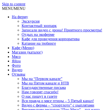
Skip to content
MENU
MENU
На ферму
Экскурсия
Контактный зоопарк
Записали видео с дрона! Приятного просмотра!
Отдых на экоферме
Кафе для проведения корпоратива
Катание на тюбинге
Кафе (Меню)
Магазин (каталог)
Мясо
Яйца
Фото
Видео
Отзывы
Мы на “Первом канале”
Мы на Пятом канале и НТВ
Благодарственные письма
Нам говорят спасибо!
О нас пишут в газете
Вся правда о мясе птицы – 5 Пятый канал!
Видео с фермы – “спортлото” с цыплятами
Рекомендуем ресторан “Про Мясо” – тут наша