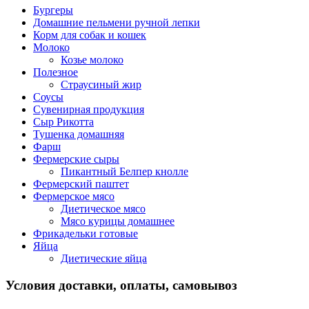
Бургеры
Домашние пельмени ручной лепки
Корм для собак и кошек
Молоко
Козье молоко
Полезное
Страусиный жир
Соусы
Сувенирная продукция
Сыр Рикотта
Тушенка домашняя
Фарш
Фермерские сыры
Пикантный Белпер кнолле
Фермерский паштет
Фермерское мясо
Диетическое мясо
Мясо курицы домашнее
Фрикадельки готовые
Яйца
Диетические яйца
Условия доставки, оплаты, самовывоз