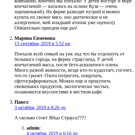
компанию, конечно мы поехали! У детей восторг и море
впечатлений — катались на ослике Кузя — очень
хорошенький). На ферме разводят нутрий и можно
купить их свежее мясо, оно диетическое и не
аллергенное, мой младший атопик уже оценил))
Обязательно приедем еще раз!
Марина Евменова
:
15 сентября, 2019 в 5:52 пп
Поехали всей семьей на уик энд что бы отдохнуть от
большого города, на ферму страусленд. У детей
впечатлений масса, после бето-асвальтного плена.
Много разной живности, везде кто-то кудахтает, гогочет,
что-то грызет. Охота потрогать, пощупать,
сфотографироваться. Можно еще и прикупить
свеженьких продуктов, экологически чистых,
полакомится вкусностями в местном кафе.
Павел
:
3 октября, 2019 в 8:26 дп
А сколько стоит Яйцо Страуса????
admin
:
4 октября, 2019 в 6:16 дп