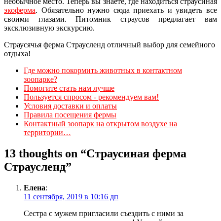
необычное место. Теперь вы знаете, где находиться страусиная
экоферма
. Обязательно нужно сюда приехать и увидеть все
своими глазами. Питомник страусов предлагает вам
эксклюзивную экскурсию.
Страусячья ферма Страусленд отличный выбор для семейного
отдыха!
Где можно покормить животных в контактном
зоопарке?
Помогите стать нам лучше
Пользуется спросом - рекомендуем вам!
Условия доставки и оплаты
Правила посещения фермы
Контактный зоопарк на открытом воздухе на
территории…
13 thoughts on “Страусиная ферма
Страусленд”
Елена
:
11 сентября, 2019 в 10:16 дп
Сестра с мужем пригласили съездить с ними за