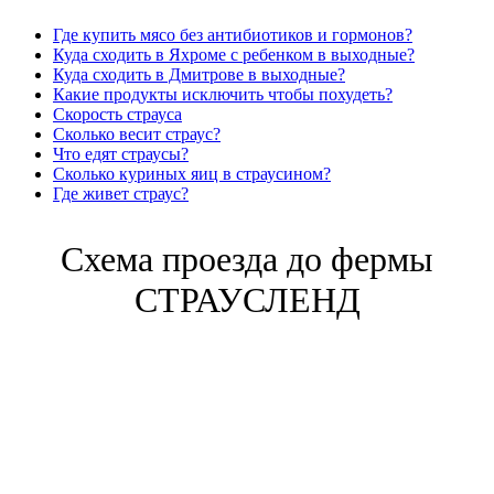
Где купить мясо без антибиотиков и гормонов?
Куда сходить в Яхроме с ребенком в выходные?
Куда сходить в Дмитрове в выходные?
Какие продукты исключить чтобы похудеть?
Скорость страуса
Сколько весит страус?
Что едят страусы?
Сколько куриных яиц в страусином?
Где живет страус?
Схема проезда до фермы
СТРАУСЛЕНД
Обращаем ваше внимание, что наши животные
предназначены исключительно для мясного производства. Мы
не осуществляем продажу животных в живом виде. Если у вас
есть вопросы или требуется дополнительная информация,