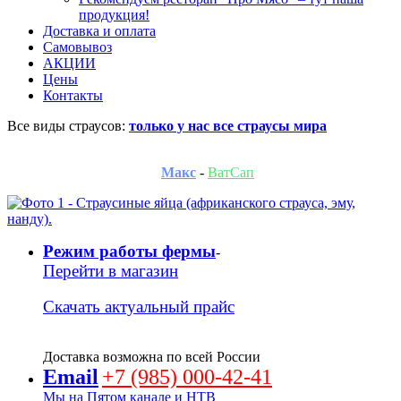
продукция!
Доставка и оплата
Самовывоз
АКЦИИ
Цены
Контакты
Все виды страусов:
только у нас все страусы мира
Московская область, Дмитровский район, деревня
Селявино, д. 42С.
Макс
-
ВатСап
Режим работы фермы
-
Перейти в магазин
Скачать актуальный прайс
Доставка возможна по всей России
Email
+7 (985) 000-42-41
Мы на Пятом канале и НТВ