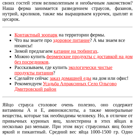
своих гостей этим великолепным и необычным лакомством?
Наша ферма занимается разведением страусов, фазанов,
нутрий, кроликов, также мы выращиваем курочек, цыплят и
цесарок.
Контактный зоопарк
на территории фермы.
Что вы знаете про
здоровое питание
? А мы знаем все
нюансы!
Зимой предлагаем
катание на тюбингах
.
Можно купить
фермерские продукты с доставкой на дом
без посредников
.
Рассказываем, где купить
экологически чистые
продукты питания
?
Сделайте сейчас
заказ домашней еды
на дом или офис!
Рекомендуем
Усадьба Апраксиных Село Ольгово
Дмитровский район
Яйцо страуса столовое очень полезно, оно содержит
витамины А и Е, аминокислоты, а также минеральные
вещества, которые так необходимы человеку. Но, в отличие от
привычных куриных яиц, холестерина в этих яйцах в
несколько раз меньше. При этом вкус страусиных яиц более
яркий и пикантный. Средний вес яйца 1000-1500 гр. Одно