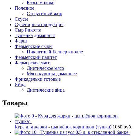
Козье молоко
Полезное
Страусиный жир
Соусы
Сувенирная продукция
Сыр Рикотта
Тушенка домашняя
Фарш
Фермерские сыры
Пикантный Белпер кнолле
Фермерский паштет
Фермерское мясо
Диетическое мясо
Мясо курицы домашнее
Фрикадельки готовые
Яйца
Диетические яйца
Товары
Кура для жарки - цыплёнок корнишон (тушка)
1050
руб.