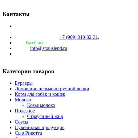
пожалуйста, свяжитесь с нами.
Контакты
Режим работы фермы: Вт-Вс с 9:30 до 18 часов, пн
выходной.
Телефоны для связи:
+7 (969) 010-32-31
.
Наш
ВатСап
Почта:
info@strauslend.ru
Адрес: Московская область, Дмитровский район,
деревня Селявино, д. 42С.
Категории товаров
Бургеры
Домашние пельмени ручной лепки
Корм для собак и кошек
Молоко
Козье молоко
Полезное
Страусиный жир
Соусы
Сувенирная продукция
Сыр Рикотта