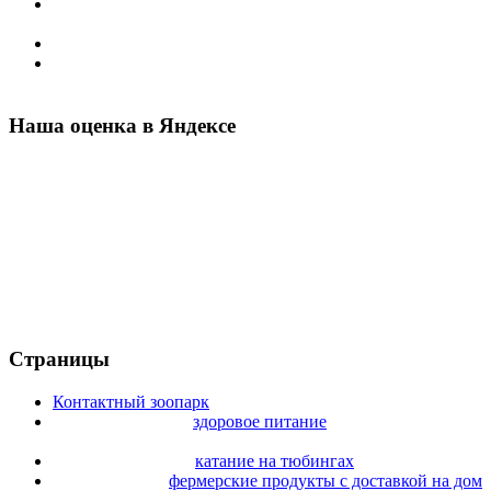
Доставка платная
от 500 руб.
(в зависимости от места
расположения).
Самовывоз ежедневно с 9:00 до 18:00.
Возможна доставка по всей России — условия
уточняйте по телефону или ватсап!
Наша оценка в Яндексе
Страницы
Контактный зоопарк
на территории фермы.
Что вы знаете про
здоровое питание
? А мы знаем все
нюансы!
Зимой предлагаем
катание на тюбингах
.
Можно купить
фермерские продукты с доставкой на дом