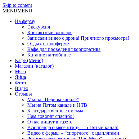
Skip to content
MENU
MENU
На ферму
Экскурсия
Контактный зоопарк
Записали видео с дрона! Приятного просмотра!
Отдых на экоферме
Кафе для проведения корпоратива
Катание на тюбинге
Кафе (Меню)
Магазин (каталог)
Мясо
Яйца
Фото
Видео
Отзывы
Мы на “Первом канале”
Мы на Пятом канале и НТВ
Благодарственные письма
Нам говорят спасибо!
О нас пишут в газете
Вся правда о мясе птицы – 5 Пятый канал!
Видео с фермы – “спортлото” с цыплятами
Рекомендуем ресторан “Про Мясо” – тут наша