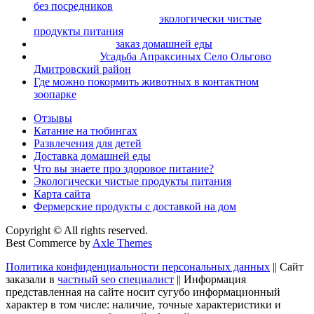
без посреднико
в
.
Рассказываем, где купить
экологически чистые
продукты питания
?
Сделайте сейчас
заказ домашней ед
ы
на дом или офис!
Рекомендуем
Усадьба Апраксиных Село Ольгово
Дмитровский район
Где можно покормить животных в контактном
зоопарке
?
Отзывы
Катание на тюбингах
Развлечения для детей
Доставка домашней еды
Что вы знаете про здоровое питание?
Экологически чистые продукты питания
Карта сайта
Фермерские продукты с доставкой на дом
Copyright © All rights reserved.
Best Commerce by
Axle Themes
Политика конфиденциальности персональных данных
|| Сайт
заказали в
частный seo специалист
|| Информация
представленная на сайте носит сугубо информационный
характер в том числе: наличие, точные характеристики и