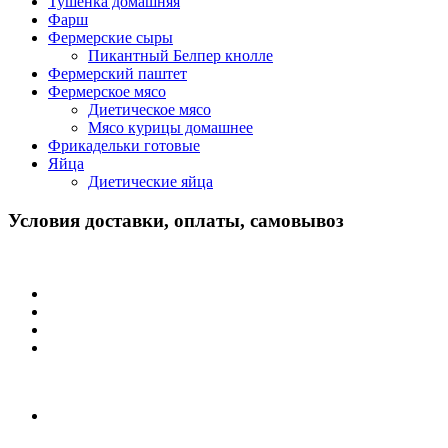
Тушенка домашняя
Фарш
Фермерские сыры
Пикантный Белпер кнолле
Фермерский паштет
Фермерское мясо
Диетическое мясо
Мясо курицы домашнее
Фрикадельки готовые
Яйца
Диетические яйца
Условия доставки, оплаты, самовывоз
Условия оплаты:
наличными — на ферме или при получение;
картой — только на ферме;
переводом — на ферме или при получение;
СПБ — только на ферме.
Условия доставки и самовывоза:
Доставка по Москве и Московской области
осуществляется при сумме заказа от 4 000 рублей.